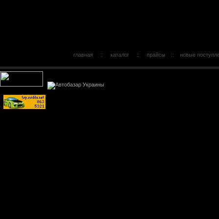
главная
::
каталог
::
прайсы
::
новые поступл