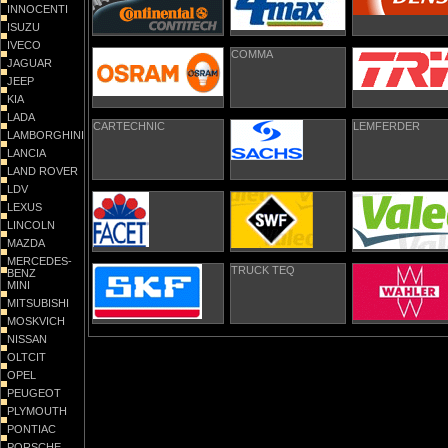
INNOCENTI
ISUZU
IVECO
COMMA
JAGUAR
JEEP
KIA
LADA
CARTECHNIC
LEMFERDER
LAMBORGHINI
LANCIA
LAND ROVER
LDV
LEXUS
LINCOLN
MAZDA
MERCEDES-
TRUCK TEQ
BENZ
MINI
MITSUBISHI
MOSKVICH
NISSAN
OLTCIT
OPEL
PEUGEOT
PLYMOUTH
PONTIAC
PORSCHE