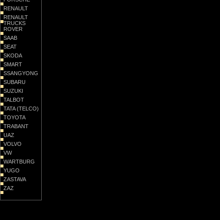
RENAULT
RENAULT
TRUCKS
ROVER
SAAB
SEAT
SKODA
SMART
SSANGYONG
SUBARU
SUZUKI
TALBOT
TATA (TELCO)
TOYOTA
TRABANT
UAZ
VOLVO
VW
WARTBURG
YUGO
ZASTAVA
ZAZ