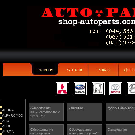
Главная
Каталог
Заказ
Дост
Амортизация
Двигатель
Кузов/ Рама/ Каб
ACURA
автотранспортного
средствa
ALFA ROMEO
ARO
AUDI
Оборудование
Оборудование
Охлаждение
AUSTIN
автосервиса
автотрансп.ср-ва/