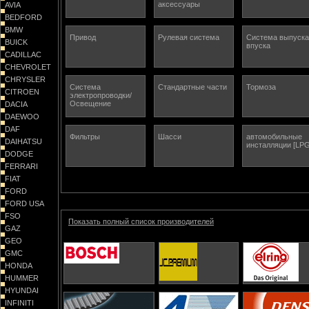
аксессуары
AVIA
BEDFORD
BMW
Привод
Рулевая система
Система выпуска
BUICK
впуска
CADILLAC
CHEVROLET
CHRYSLER
Система
Стандартные части
Тормоза
CITROEN
электропроводки/
Освещение
DACIA
DAEWOO
DAF
Фильтры
Шасси
автомобильные
DAIHATSU
инсталляции [LPG
DODGE
FERRARI
FIAT
FORD
FORD USA
FSO
Показать полный список производителей
GAZ
GEO
GMC
HONDA
HUMMER
HYUNDAI
INFINITI