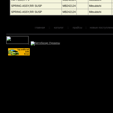
SPRING ASSY,RR SUSP
MB242124
Mitsubishi
SPRING ASSY,RR SUSP
MB242124
Mitsubishi
главная
::
каталог
::
прайсы
::
новые поступлен