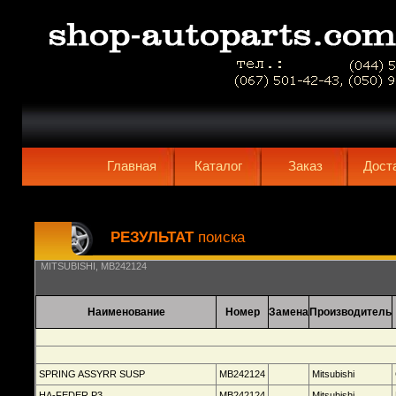
MB242124
Главная
Каталог
Заказ
Дост
РЕЗУЛЬТАТ
поиска
MITSUBISHI, MB242124
Наименование
Номер
Замена
Производитель
SPRING ASSYRR SUSP
MB242124
Mitsubishi
HA-FEDER P3
MB242124
Mitsubishi